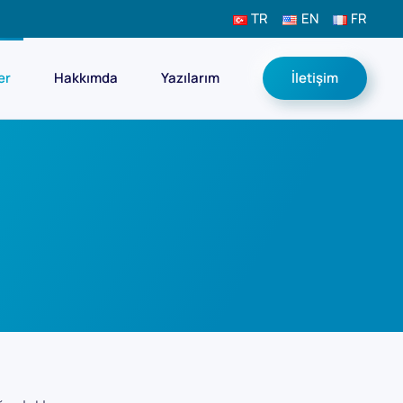
TR
EN
FR
er
Hakkımda
Yazılarım
İletişim