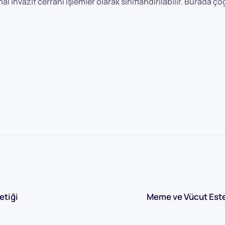
l invazif cerrahi işlemler olarak sınıflandırılabilir. Burada ç
etiği
Meme ve Vücut Este